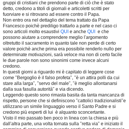
gruppi di cristiani che prendono parte di ciò che è stato
detto, credono a titoli di giornali e articoletti scritti per
fuorviare e si ritrovano ad essere contro il Papa.
Non entro ora nel dettaglio del tema trattato da Papa
Francesco poichè prediligo trattarlo a parte e nel caso ci
sono articoli molto esaustivi
QUI
e anche
QUI
e che
possono aiutare a comprendere meglio l'argomento
oltretutto il sacramento in quanto tale non perde di certo
valore poichè anche prima era possibile renderlo nullo per
determinate motivazioni, sarà veloce ma non di certo facile
le due parole non sono sinonimi come invece alcuni
credono.
In questi giorni a riguardo mi è capitato di leggere cose
come "Bergoglio è il falso profeta", "è un attira polli da cui
stare alla larga", "servo del male", "è meglio allontanarsi
dalla sua fasulla autorità" e via dicendo.
Leggendo questo sono rimasta basita da tanta mancanza di
rispetto, persone che si definiscono "cattolici tradizionalisti"e
utilizzano un simile linguaggio verso il Santo Padre e si
credono più esperti di lui è alquanto sconcertante.
Visto il mio passato ben poco in linea con la chiesa e più
dall'altra parte, una volta tornata sulla "retta via" e iniziato il