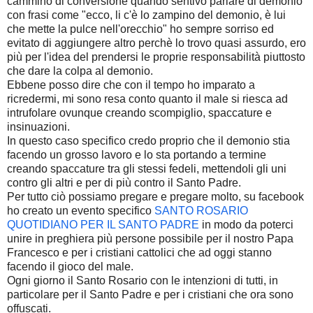
cammino di conversione quando sentivo parlare di demonio
con frasi come "ecco, li c'è lo zampino del demonio, è lui
che mette la pulce nell'orecchio" ho sempre sorriso ed
evitato di aggiungere altro perchè lo trovo quasi assurdo, ero
più per l'idea del prendersi le proprie responsabilità piuttosto
che dare la colpa al demonio.
Ebbene posso dire che con il tempo ho imparato a
ricredermi, mi sono resa conto quanto il male si riesca ad
intrufolare ovunque creando scompiglio, spaccature e
insinuazioni.
In questo caso specifico credo proprio che il demonio stia
facendo un grosso lavoro e lo sta portando a termine
creando spaccature tra gli stessi fedeli, mettendoli gli uni
contro gli altri e per di più contro il Santo Padre.
Per tutto ciò possiamo pregare e pregare molto, su facebook
ho creato un evento specifico
SANTO ROSARIO
QUOTIDIANO PER IL SANTO PADRE
in modo da poterci
unire in preghiera più persone possibile per il nostro Papa
Francesco e per i cristiani cattolici che ad oggi stanno
facendo il gioco del male.
Ogni giorno il Santo Rosario con le intenzioni di tutti, in
particolare per il Santo Padre e per i cristiani che ora sono
offuscati.