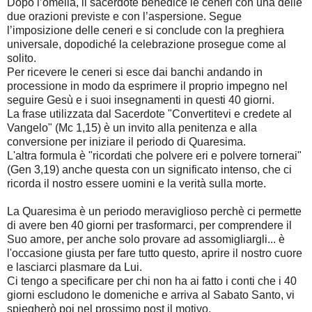
Dopo l’omelia, il sacerdote benedice le ceneri con una delle
due orazioni previste e con l’aspersione. Segue
l’imposizione delle ceneri e si conclude con la preghiera
universale, dopodiché la celebrazione prosegue come al
solito.
Per ricevere le ceneri si esce dai banchi andando in
processione in modo da esprimere il proprio impegno nel
seguire Gesù e i suoi insegnamenti in questi 40 giorni.
La frase utilizzata dal Sacerdote "Convertitevi e credete al
Vangelo" (Mc 1,15) è un invito alla penitenza e alla
conversione per iniziare il periodo di Quaresima.
L'altra formula è "ricordati che polvere eri e polvere tornerai"
(Gen 3,19) anche questa con un significato intenso, che ci
ricorda il nostro essere uomini e la verità sulla morte.
La Quaresima è un periodo meraviglioso perchè ci permette
di avere ben 40 giorni per trasformarci, per comprendere il
Suo amore, per anche solo provare ad assomigliargli... è
l'occasione giusta per fare tutto questo, aprire il nostro cuore
e lasciarci plasmare da Lui.
Ci tengo a specificare per chi non ha ai fatto i conti che i 40
giorni escludono le domeniche e arriva al Sabato Santo, vi
spiegherò poi nel prossimo post il motivo.