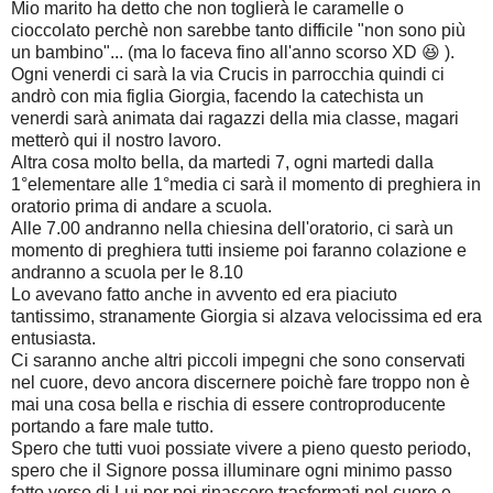
Mio marito ha detto che non toglierà le caramelle o
cioccolato perchè non sarebbe tanto difficile "non sono più
un bambino"... (ma lo faceva fino all'anno scorso XD 😆 ).
Ogni venerdi ci sarà la via Crucis in parrocchia quindi ci
andrò con mia figlia Giorgia, facendo la catechista un
venerdi sarà animata dai ragazzi della mia classe, magari
metterò qui il nostro lavoro.
Altra cosa molto bella, da martedi 7, ogni martedi dalla
1°elementare alle 1°media ci sarà il momento di preghiera in
oratorio prima di andare a scuola.
Alle 7.00 andranno nella chiesina dell'oratorio, ci sarà un
momento di preghiera tutti insieme poi faranno colazione e
andranno a scuola per le 8.10
Lo avevano fatto anche in avvento ed era piaciuto
tantissimo, stranamente Giorgia si alzava velocissima ed era
entusiasta.
Ci saranno anche altri piccoli impegni che sono conservati
nel cuore, devo ancora discernere poichè fare troppo non è
mai una cosa bella e rischia di essere controproducente
portando a fare male tutto.
Spero che tutti vuoi possiate vivere a pieno questo periodo,
spero che il Signore possa illuminare ogni minimo passo
fatto verso di Lui per poi rinascere trasformati nel cuore e