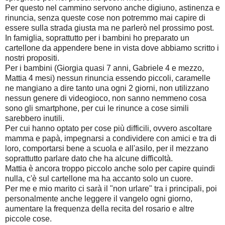
Per questo nel cammino servono anche digiuno, astinenza e
rinuncia, senza queste cose non potremmo mai capire di
essere sulla strada giusta ma ne parlerò nel prossimo post.
In famiglia, soprattutto per i bambini ho preparato un
cartellone da appendere bene in vista dove abbiamo scritto i
nostri propositi.
Per i bambini (Giorgia quasi 7 anni, Gabriele 4 e mezzo,
Mattia 4 mesi) nessun rinuncia essendo piccoli, caramelle
ne mangiano a dire tanto una ogni 2 giorni, non utilizzano
nessun genere di videogioco, non sanno nemmeno cosa
sono gli smartphone, per cui le rinunce a cose simili
sarebbero inutili.
Per cui hanno optato per cose più difficili, ovvero ascoltare
mamma e papà, impegnarsi a condividere con amici e tra di
loro, comportarsi bene a scuola e all'asilo, per il mezzano
soprattutto parlare dato che ha alcune difficoltà.
Mattia è ancora troppo piccolo anche solo per capire quindi
nulla, c'è sul cartellone ma ha accanto solo un cuore.
Per me e mio marito ci sarà il "non urlare" tra i principali, poi
personalmente anche leggere il vangelo ogni giorno,
aumentare la frequenza della recita del rosario e altre
piccole cose.