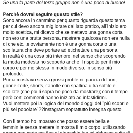
Se una fa parte del terzo gruppo non è una poco di buono!
P
erchè dovrei seguire questo stile?
Sono ancora in cammino per quanto riguarda questo tema
per cui devo ancora migliorare dal lato pratico, all'inizio ero
molto scettica, mi dicevo che se mettevo una gonna corta
non ero una brutta persona, mostrare qualcosa non era nulla
di che etc...e ovviamente non è una gonna corta o una
scollatura che deve portare ad etichettare una persona.
In realtà
è una cosa più interiore
, nel senso che scoprendo
la moda modesta ho scoperto anche il rispetto per il mio
corpo e per me stessa in modo diverso, in senso più
profondo.
Prima mostravo senza grossi problemi, pancia di fuori,
gonne corte, shorts, canotte con spallina ultra sottile e
scollate (che poi lì sopra ho poco da mostrare); con il tempo
però certi commenti hanno iniziato ad infastidirmi.
Vuoi mettere poi la logica del mondo d'oggi del "più scopri e
più sei popolare"??Instagram soprattutto insegna questo!
Con il tempo ho imparato che posso essere bella e
femminile senza mettere in mostra il mio corpo, utilizzando