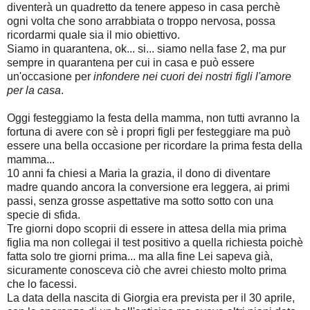
diventerà un quadretto da tenere appeso in casa perchè
ogni volta che sono arrabbiata o troppo nervosa, possa
ricordarmi quale sia il mio obiettivo.
Siamo in quarantena, ok... si... siamo nella fase 2, ma pur
sempre in quarantena per cui in casa e può essere
un'occasione per
infondere nei cuori dei nostri figli l'amore
per la casa
.
Oggi festeggiamo la festa della mamma, non tutti avranno la
fortuna di avere con sè i propri figli per festeggiare ma può
essere una bella occasione per ricordare la prima festa della
mamma...
10 anni fa chiesi a Maria la grazia, il dono di diventare
madre quando ancora la conversione era leggera, ai primi
passi, senza grosse aspettative ma sotto sotto con una
specie di sfida.
Tre giorni dopo scoprii di essere in attesa della mia prima
figlia ma non collegai il test positivo a quella richiesta poichè
fatta solo tre giorni prima... ma alla fine Lei sapeva già,
sicuramente conosceva ciò che avrei chiesto molto prima
che lo facessi.
La data della nascita di Giorgia era prevista per il 30 aprile,