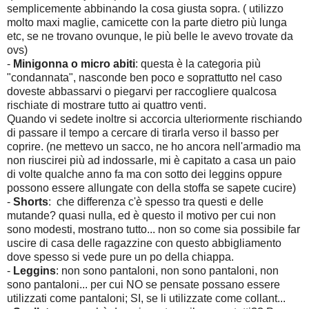
semplicemente abbinando la cosa giusta sopra. ( utilizzo
molto maxi maglie, camicette con la parte dietro più lunga
etc, se ne trovano ovunque, le più belle le avevo trovate da
ovs)
-
Minigonna o micro abiti
: questa è la categoria più
"condannata", nasconde ben poco e soprattutto nel caso
doveste abbassarvi o piegarvi per raccogliere qualcosa
rischiate di mostrare tutto ai quattro venti.
Quando vi sedete inoltre si accorcia ulteriormente rischiando
di passare il tempo a cercare di tirarla verso il basso per
coprire. (ne mettevo un sacco, ne ho ancora nell'armadio ma
non riuscirei più ad indossarle, mi è capitato a casa un paio
di volte qualche anno fa ma con sotto dei leggins oppure
possono essere allungate con della stoffa se sapete cucire)
-
Shorts
: che differenza c'è spesso tra questi e delle
mutande? quasi nulla, ed è questo il motivo per cui non
sono modesti, mostrano tutto... non so come sia possibile far
uscire di casa delle ragazzine con questo abbigliamento
dove spesso si vede pure un po della chiappa.
-
Leggins
: non sono pantaloni, non sono pantaloni, non
sono pantaloni... per cui NO se pensate possano essere
utilizzati come pantaloni; SI, se li utilizzate come collant...