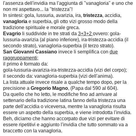
l'assenza dell'invidia ma l'aggiunta di "vanagloria" e uno che
non mi aspettavo... la "tristezza"!
In sintesi: gola, lussuria, avarizia, ira,
tristezza
, accidia,
vanagloria
e superbia, gli otto vizi grosso modo della
tradizione spirituale e morale greca.
Evagrio
li suddivide in tre strati da
3+3+2
ovvero: gola-
lussuria-avarizia (al piano inferiore), ira-tristezza-accidia (il
secondo strato), vanagloria-superbia (il terzo strato).
San Giovanni Cassiano
invece li semplifica con
due
raggruppamenti;
il primo è formato da:
gola-lussuria-avarizia-ira-tristezza-accidia (vizi del corpo);
il secondo da: vanagloria-superbia (vizi dell'anima).
La lista attuale invece risale a qualche tempo dopo, per la
precisione a
Gregorio Magno
, (Papa dal 590 al 604).
Da quello che ho letto, le modifiche fino ad arrivare al
settenario della tradizione latina fanno della tristezza una
parte dell'accidia o viceversa, mentre la vanagloria risulta
essere un aspetto della superbia, e viene introdotta l'invidia.
Beh, diciamo che hanno accorpato due vizi per evitare di
essere ripetitivi e aggiunto l'invidia che tutto sommato va a
braccetto con la vanagloria.