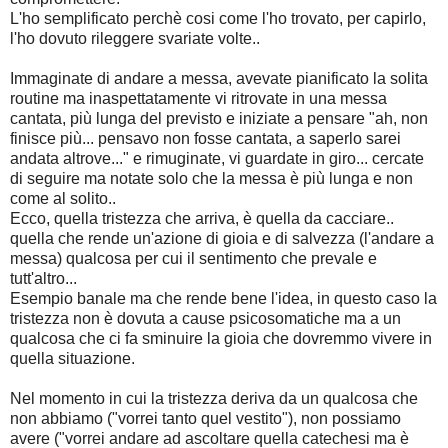
L'ho semplificato perchè cosi come l'ho trovato, per capirlo,
l'ho dovuto rileggere svariate volte..
Immaginate di andare a messa, avevate pianificato la solita
routine ma inaspettatamente vi ritrovate in una messa
cantata, più lunga del previsto e iniziate a pensare "ah, non
finisce più... pensavo non fosse cantata, a saperlo sarei
andata altrove..." e rimuginate, vi guardate in giro... cercate
di seguire ma notate solo che la messa è più lunga e non
come al solito..
Ecco, quella tristezza che arriva, è quella da cacciare..
quella che rende un'azione di gioia e di salvezza (l'andare a
messa) qualcosa per cui il sentimento che prevale e
tutt'altro...
Esempio banale ma che rende bene l'idea, in questo caso la
tristezza non è dovuta a cause psicosomatiche ma a un
qualcosa che ci fa sminuire la gioia che dovremmo vivere in
quella situazione.
Nel momento in cui la tristezza deriva da un qualcosa che
non abbiamo ("vorrei tanto quel vestito"), non possiamo
avere ("vorrei andare ad ascoltare quella catechesi ma è