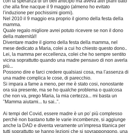
con la speranza di un bell'anticipo ma aveva altri piani dato
che alla fine nacque il 9 maggio (almeno ho evitato
l'induzione per pochissimi giorni).
Nel 2010 il 9 maggio era proprio il giorno della festa della
mamma.
Quale regalo migliore avrei potuto ricevere se non il dono
della maternità!!
Diventare madre il giorno della festa della mamma, nel
mese dedicato a Maria, colei a cui ho chiesto questo dono..
Lei, la mamma per eccellenza, colei che ho sempre sentito
vicina soprattutto quando una madre pensavo di non averla
più...
Possono dire e farci credere qualsiasi cosa, ma l'assenza di
una madre complica le cose, di parecchio.
Si impara a farne a meno, per me è stato cosi, nonostante
ora sia presente, ma se ho qualche problema o qualcosa
che non va, prego Maria, la mia certezza... mi basta un
"Mamma aiutami... tu sai..".
Ai tempi del Covid, essere madre è un po' più complesso
perchè non bastano tutte le varie incombenze, si aggiunge
anche la DAD e diventa veramente un'impresa titanica per
tutti soprattutto se hanno lezioni che si sovrappongono, una