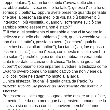
troppo lontana"), da un torto subito ("aveva detto che mi
avrebbe aiutata invece non lo ha fatto"), gelosia ("tizia ha un
sorriso più bello")... oppure avete presente quando pensate
che quella persona sta meglio di voi, ha più follower, più
interazioni, più visibilità.. quando vi soffermate su ciò che
sarebbe potuto essere ma non è stato??
E' lì che quel sentimento ci annebbia e non ci fa vedere la
bellezza di quello che abbiamo ("beh, questo vecchio vestito
non è cosi brutto"), possiamo avere ("cercherò qualche
catechesi da ascoltare online"), facciamo ("ah, forse posso
essere utile a.."), siamo ("ecco, con questo rossetto sembro
più solare") perchè di gioia dentro ne abbiamo veramente
tanta (ricordate la canzone di chiesa "Io ho una gioia nel
cuore"?) dobbiamo solo imparare a vedere la tristezza come
Evagrio ovvero come uno spirito cattivo che non viene da
Dio, cosi forse ne staremmo molto alla larga...
L'unica tristezza "buona" è quella citata da Paolo "
la
tristezza secondo Dio produce un ravvedimento che porta alla
salvezza".
Per essere cattolica oggi bisogna anche essere un po' folle,
talmente folle da non omologarsi al pensiero comune che la
tristezza sia una cosa con cui convivere perchè lo fanno in