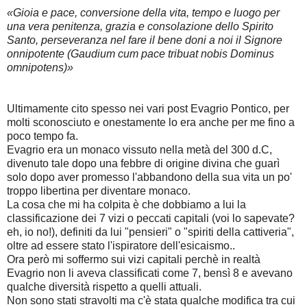
«Gioia e pace, conversione della vita, tempo e luogo per
una vera penitenza, grazia e consolazione dello Spirito
Santo, perseveranza nel fare il bene doni a noi il Signore
onnipotente (Gaudium cum pace tribuat nobis Dominus
omnipotens)»
Ultimamente cito spesso nei vari post Evagrio Pontico, per
molti sconosciuto e onestamente lo era anche per me fino a
poco tempo fa.
Evagrio era un monaco vissuto nella metà del 300 d.C,
divenuto tale dopo una febbre di origine divina che guarì
solo dopo aver promesso l'abbandono della sua vita un po'
troppo libertina per diventare monaco.
La cosa che mi ha colpita è che dobbiamo a lui la
classificazione dei 7 vizi o peccati capitali (voi lo sapevate?
eh, io no!), definiti da lui "pensieri" o "spiriti della cattiveria",
oltre ad essere stato l'ispiratore dell'esicaismo..
Ora però mi soffermo sui vizi capitali perchè in realtà
Evagrio non li aveva classificati come 7, bensì 8 e avevano
qualche diversità rispetto a quelli attuali.
Non sono stati stravolti ma c'è stata qualche modifica tra cui