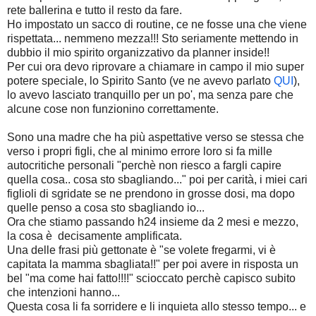
rete ballerina e tutto il resto da fare.
Ho impostato un sacco di routine, ce ne fosse una che viene
rispettata... nemmeno mezza!!! Sto seriamente mettendo in
dubbio il mio spirito organizzativo da planner inside!!
Per cui ora devo riprovare a chiamare in campo il mio super
potere speciale, lo Spirito Santo (ve ne avevo parlato
QUI
),
lo avevo lasciato tranquillo per un po', ma senza pare che
alcune cose non funzionino correttamente.
Sono una madre che ha più aspettative verso se stessa che
verso i propri figli, che al minimo errore loro si fa mille
autocritiche personali "perchè non riesco a fargli capire
quella cosa.. cosa sto sbagliando..." poi per carità, i miei cari
figlioli di sgridate se ne prendono in grosse dosi, ma dopo
quelle penso a cosa sto sbagliando io...
Ora che stiamo passando h24 insieme da 2 mesi e mezzo,
la cosa è decisamente amplificata.
Una delle frasi più gettonate è "se volete fregarmi, vi è
capitata la mamma sbagliata!!" per poi avere in risposta un
bel "ma come hai fatto!!!!" scioccato perchè capisco subito
che intenzioni hanno...
Questa cosa li fa sorridere e li inquieta allo stesso tempo... e