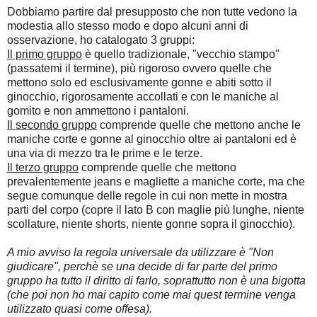
Dobbiamo partire dal presupposto che non tutte vedono la
modestia allo stesso modo e dopo alcuni anni di
osservazione, ho catalogato 3 gruppi:
Il primo gruppo
è quello tradizionale, "vecchio stampo"
(passatemi il termine), più rigoroso ovvero quelle che
mettono solo ed esclusivamente gonne e abiti sotto il
ginocchio, rigorosamente accollati e con le maniche al
gomito e non ammettono i pantaloni.
Il secondo gruppo
comprende quelle che mettono anche le
maniche corte e gonne al ginocchio oltre ai pantaloni ed è
una via di mezzo tra le prime e le terze.
Il terzo gruppo
comprende quelle che mettono
prevalentemente jeans e magliette a maniche corte, ma che
segue comunque delle regole in cui non mette in mostra
parti del corpo (copre il lato B con maglie più lunghe, niente
scollature, niente shorts, niente gonne sopra il ginocchio).
A mio avviso la regola universale da utilizzare è "Non
giudicare", perchè se una decide di far parte del primo
gruppo ha tutto il diritto di farlo, soprattutto non è una bigotta
(che poi non ho mai capito come mai quest termine venga
utilizzato quasi come offesa).