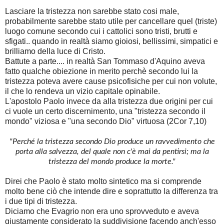
Lasciare la tristezza non sarebbe stato cosi male,
probabilmente sarebbe stato utile per cancellare quel (triste)
luogo comune secondo cui i cattolici sono tristi, brutti e
sfigati.. quando in realtà siamo gioiosi, bellissimi, simpatici e
brilliamo della luce di Cristo.
Battute a parte.... in realtà San Tommaso d'Aquino aveva
fatto qualche obiezione in merito perchè secondo lui la
tristezza poteva avere cause psicofisiche per cui non volute,
il che lo rendeva un vizio capitale opinabile.
L'apostolo Paolo invece da alla tristezza due origini per cui
ci vuole un certo discernimento, una "tristezza secondo il
mondo" viziosa e "una secondo Dio" virtuosa (2Cor 7,10)
"Perché la tristezza secondo Dio produce un ravvedimento che
porta alla salvezza, del quale non c'è mai da pentirsi; ma la
tristezza del mondo produce la morte."
Direi che Paolo è stato molto sintetico ma si comprende
molto bene ciò che intende dire e soprattutto la differenza tra
i due tipi di tristezza.
Diciamo che Evagrio non era uno sprovveduto e aveva
giustamente considerato la suddivisione facendo anch'esso