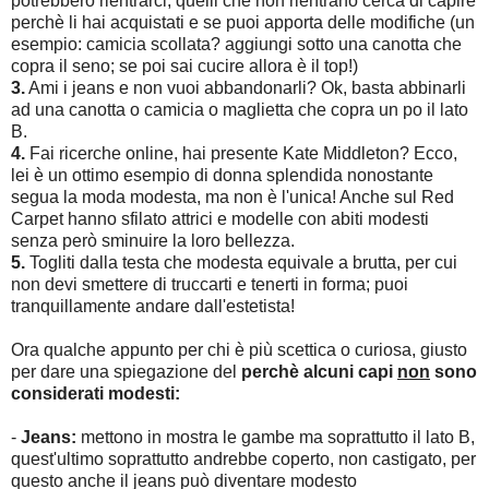
potrebbero rientrarci, quelli che non rientrano cerca di capire
perchè li hai acquistati e se puoi apporta delle modifiche (un
esempio: camicia scollata? aggiungi sotto una canotta che
copra il seno; se poi sai cucire allora è il top!)
3.
Ami i jeans e non vuoi abbandonarli? Ok, basta abbinarli
ad una canotta o camicia o maglietta che copra un po il lato
B.
4.
Fai ricerche online, hai presente Kate Middleton? Ecco,
lei è un ottimo esempio di donna splendida nonostante
segua la moda modesta, ma non è l'unica! Anche sul Red
Carpet hanno sfilato attrici e modelle con abiti modesti
senza però sminuire la loro bellezza.
5.
Togliti dalla testa che modesta equivale a brutta, per cui
non devi smettere di truccarti e tenerti in forma; puoi
tranquillamente andare dall'estetista!
Ora qualche appunto per chi è più scettica o curiosa, giusto
per dare una spiegazione del
perchè alcuni capi
non
sono
considerati modesti:
-
Jeans:
mettono in mostra le gambe ma soprattutto il lato B,
quest'ultimo soprattutto andrebbe coperto, non castigato, per
questo anche il jeans può diventare modesto