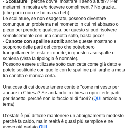
-
Scollature
: perchè dovrei mostrare il seno a tutti?? Per
mettermi in mostra e/o ricevere complimenti? No grazie...
(che poi io non ne ho ma va beh)
Le scollature, se non esagerate, possono diventare
comunque un problema nel momento in cui mi abbasso o
piego per prendere qualcosa, per questo si può risolvere
semplicemente con una canotta sotto, basta poco!
-
Canotte con spalline sottili
: anche queste mostrano e
scoprono delle parti del corpo che potrebbero
tranquillamente restare coperte, in questo caso spalle e
schiena (vista la tipologia è normale).
Possono essere utilizzate sotto camicette come già detto e
potete sostituirle con quelle con le spalline più larghe a metà
tra canotta e manica corta.
Una cosa di cui dovete tenere conto è "come mi vesto per
andare in Chiesa? Se andando in chiesa copro certe parti
per rispetto, perchè non lo faccio al di fuori? (
QUI
articolo a
tema)
D'estate è più difficile mantenere un abbigliamento modesto
perchè fa caldo, ma in realtà è quasi più semplice e ne
avevo già parlato
QUI
.