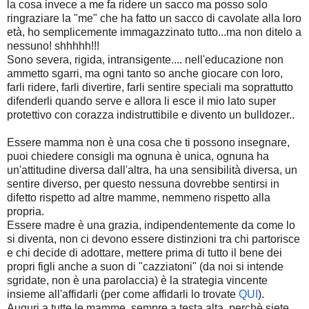
la cosa invece a me fa ridere un sacco ma posso solo
ringraziare la "me" che ha fatto un sacco di cavolate alla loro
età, ho semplicemente immagazzinato tutto...ma non ditelo a
nessuno! shhhhh!!!
Sono severa, rigida, intransigente.... nell'educazione non
ammetto sgarri, ma ogni tanto so anche giocare con loro,
farli ridere, farli divertire, farli sentire speciali ma soprattutto
difenderli quando serve e allora li esce il mio lato super
protettivo con corazza indistruttibile e divento un bulldozer..
Essere mamma non è una cosa che ti possono insegnare,
puoi chiedere consigli ma ognuna è unica, ognuna ha
un'attitudine diversa dall'altra, ha una sensibilità diversa, un
sentire diverso, per questo nessuna dovrebbe sentirsi in
difetto rispetto ad altre mamme, nemmeno rispetto alla
propria.
Essere madre è una grazia, indipendentemente da come lo
si diventa, non ci devono essere distinzioni tra chi partorisce
e chi decide di adottare, mettere prima di tutto il bene dei
propri figli anche a suon di "cazziatoni" (da noi si intende
sgridate, non è una parolaccia) è la strategia vincente
insieme all'affidarli (per come affidarli lo trovate
QUI
).
Auguri a tutte le mamme, sempre a testa alta, perchè siete