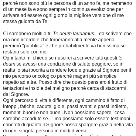
perché non sono più la persona di un anno fa, ma nemmeno
di un mese fa e sono sempre in continua evoluzione per
arrivare ad essere ogni giorno la migliore versione di me
stessa guidata da Te.
Ci sarebbero molti altri
Te deum laudamus...
da scrivere che
ora non ricordo e che torneranno alla mente appena
premerò "pubblica" e che probabilmente va benissimo se
restano solo con me.
Ogni tanto mi chiedo se riuscirei a scrivere tutti questi
te
deum
se avessi una condizione di salute peggiore, se in
realtà io sia ipocrita a rendere lode e grazie al Signore per il
mio percorso oncologico perché magari più semplice
rispetto ad altre. Posso dire che questo pensiero è frutto di
tentazioni e insidie del maligno perché cerca di staccarmi
dal Signore.
Ogni percorso di vita è differente, ogni cammino è fatto di
intoppi, fatiche, cadute, gioie, passi avanti e passi indietro,
momenti buoni e non buoni. Non possiamo sapere "cosa
sarebbe accaduto se..." ma possiamo solo essere testimoni
concreti di quanto il Signore possa spargere grazia nella vita
di ogni singola persona in modi diversi.