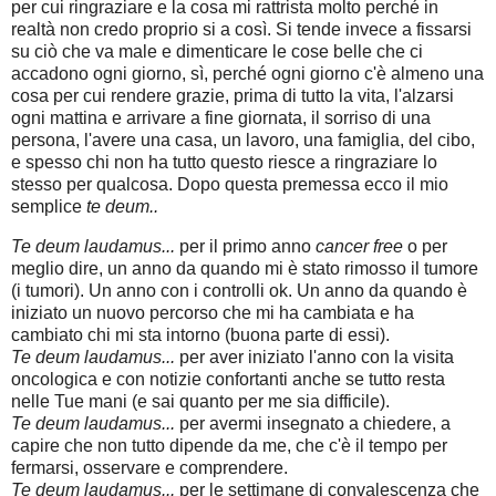
per cui ringraziare e la cosa mi rattrista molto perché in
realtà non credo proprio si a così. Si tende invece a fissarsi
su ciò che va male e dimenticare le cose belle che ci
accadono ogni giorno, sì, perché ogni giorno c'è almeno una
cosa per cui rendere grazie, prima di tutto la vita, l'alzarsi
ogni mattina e arrivare a fine giornata, il sorriso di una
persona, l'avere una casa, un lavoro, una famiglia, del cibo,
e spesso chi non ha tutto questo riesce a ringraziare lo
stesso per qualcosa. Dopo questa premessa ecco il mio
semplice
te deum..
Te deum laudamus...
per il primo anno
cancer free
o per
meglio dire, un anno da quando mi è stato rimosso il tumore
(i tumori). Un anno con i controlli ok. Un anno da quando è
iniziato un nuovo percorso che mi ha cambiata e ha
cambiato chi mi sta intorno (buona parte di essi).
Te deum laudamus...
per aver iniziato l'anno con la visita
oncologica e con notizie confortanti anche se tutto resta
nelle Tue mani (e sai quanto per me sia difficile).
Te deum laudamus...
per avermi insegnato a chiedere, a
capire che non tutto dipende da me, che c'è il tempo per
fermarsi, osservare e comprendere.
Te deum laudamus...
per le settimane di convalescenza che