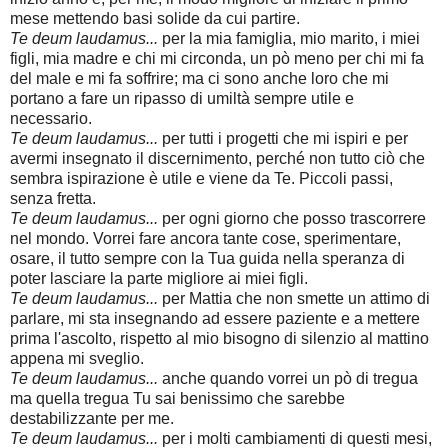
mese mettendo basi solide da cui partire.
Te deum laudamus...
per la mia famiglia, mio marito, i miei
figli, mia madre e chi mi circonda, un pò meno per chi mi fa
del male e mi fa soffrire; ma ci sono anche loro che mi
portano a fare un ripasso di umiltà sempre utile e
necessario.
Te deum laudamus...
per tutti i progetti che mi ispiri e per
avermi insegnato il discernimento, perché non tutto ciò che
sembra ispirazione è utile e viene da Te. Piccoli passi,
senza fretta.
Te deum laudamus...
per ogni giorno che posso trascorrere
nel mondo. Vorrei fare ancora tante cose, sperimentare,
osare, il tutto sempre con la Tua guida nella speranza di
poter lasciare la parte migliore ai miei figli.
Te deum laudamus...
per Mattia che non smette un attimo di
parlare, mi sta insegnando ad essere paziente e a mettere
prima l'ascolto, rispetto al mio bisogno di silenzio al mattino
appena mi sveglio.
Te deum laudamus...
anche quando vorrei un pò di tregua
ma quella tregua Tu sai benissimo che sarebbe
destabilizzante per me.
Te deum laudamus...
per i molti cambiamenti di questi mesi,