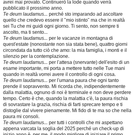
avrei mai provato. Continuerò la lode quando verrà
pubblicato il prossimo anno.
Te deum laudamus...
perché sto imparando ad ascoltare
quello che credevo essere il "mio istinto" ma che in realtà
sei Tu che mi guidi ogni giorno. Ti sento, non sempre ti
ascolto, ma ti sento...
Te deum laudamus...
per le vacanze in montagna di
quest'estate (nonostante non sia stata bene), quattro giorni
circondata da tutto ciò che amo: la mia famiglia, i monti e il
silenzio per la contemplazione.
Te deum laudamus...
per l'attesa (snervante) dell'esito di un
esame importante, mi porta a mettere tutto nelle Tue mani
quando in realtà vorrei avere il controllo di ogni cosa.
Te deum laudamus...
per l'umana paura che ogni tanto
prende il sopravvento. Mi ricorda che, indipendentemente
dalla malattia, ognuno di noi è terminale e non deve perdere
tempo. Certo è che, quando la malattia c'è, la paura rischia
di sovrastare la grazia, rischia di farti sprecare tempo e ti
distoglie dal vivere pienamente. Mi fido di te ma so che nella
paura mi consoli.
Te deum laudamus...
per tutti i controlli che mi aspettano
appena varcata la soglia del 2025 perché un check-up di
inizio anno è, per me, il modo migliore di iniziare il primo