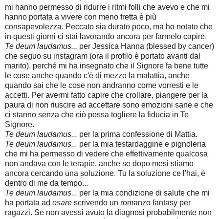
mi hanno permesso di ridurre i ritmi folli che avevo e che mi
hanno portata a vivere con meno fretta è più
consapevolezza. Peccato sia durato poco, ma ho notato che
in questi giorni ci stai lavorando ancora per farmelo capire.
Te deum laudamus...
per Jessica Hanna (blessed by cancer)
che seguo su instagram (ora il profilo è portato avanti dal
marito), perché mi ha insegnato che il Signore fa bene tutte
le cose anche quando c'è di mezzo la malattia, anche
quando sai che le cose non andranno come vorresti e le
accetti. Per avermi fatto capire che crollare, piangere per la
paura di non riuscire ad accettare sono emozioni sane e che
ci stanno senza che ciò possa togliere la fiducia in Te
Signore.
Te deum laudamus...
per la prima confessione di Mattia.
Te deum laudamus...
per la mia testardaggine e pignoleria
che mi ha permesso di vedere che effettivamente qualcosa
non andava con le terapie, anche se dopo mesi stiamo
ancora cercando una soluzione. Tu la soluzione ce l'hai, è
dentro di me da tempo...
Te deum laudamus...
per la mia condizione di salute che mi
ha portata ad
osare
scrivendo un romanzo fantasy per
ragazzi. Se non avessi avuto la diagnosi probabilmente non