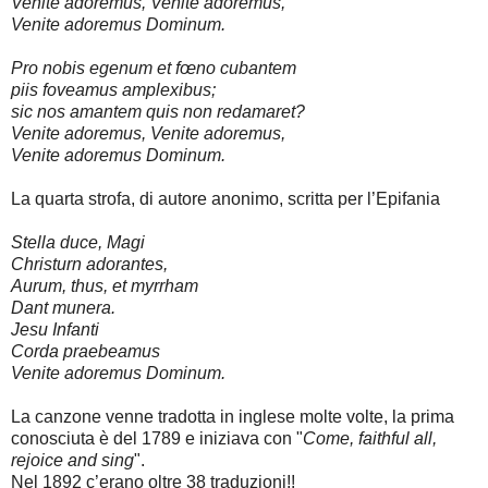
Venite adoremus, Venite adoremus,
Venite adoremus Dominum.
Pro nobis egenum et fœno cubantem
piis foveamus amplexibus;
sic nos amantem quis non redamaret?
Venite adoremus, Venite adoremus,
Venite adoremus Dominum.
La quarta strofa, di autore anonimo, scritta per l’Epifania
Stella duce, Magi
Christurn adorantes,
Aurum, thus, et myrrham
Dant munera.
Jesu Infanti
Corda praebeamus
Venite adoremus Dominum.
La canzone venne tradotta in inglese molte volte, la prima
conosciuta è del 1789 e iniziava con "
Come, faithful all,
rejoice and sing
".
Nel 1892 c’erano oltre 38 traduzioni!!