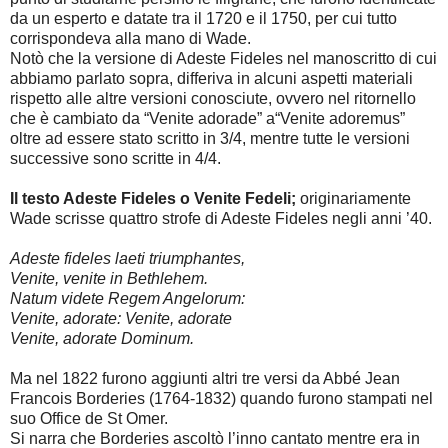
da un esperto e datate tra il 1720 e il 1750, per cui tutto
corrispondeva alla mano di Wade.
Notò che la versione di Adeste Fideles nel manoscritto di cui
abbiamo parlato sopra, differiva in alcuni aspetti materiali
rispetto alle altre versioni conosciute, ovvero nel ritornello
che è cambiato da “Venite adorade” a“Venite adoremus”
oltre ad essere stato scritto in 3/4, mentre tutte le versioni
successive sono scritte in 4/4.
Il testo Adeste Fideles o Venite Fedeli;
originariamente
Wade scrisse quattro strofe di Adeste Fideles negli anni ’40.
Adeste fideles laeti triumphantes,
Venite, venite in Bethlehem.
Natum videte Regem Angelorum:
Venite, adorate: Venite, adorate
Venite, adorate Dominum.
Ma nel 1822 furono aggiunti altri tre versi da Abbé Jean
Francois Borderies (1764-1832) quando furono stampati nel
suo Office de St Omer.
Si narra che Borderies ascoltò l’inno cantato mentre era in