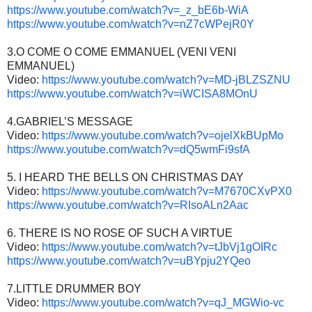
https://www.youtube.com/watch?v=_z_bE6b-WiA
https://www.youtube.com/watch?v=nZ7cWPejR0Y
3.O COME O COME EMMANUEL (VENI VENI
EMMANUEL)
Video:
https://www.youtube.com/watch?v=MD-jBLZSZNU
https://www.youtube.com/watch?v=iWCISA8MOnU
4.GABRIEL’S MESSAGE
Video:
https://www.youtube.com/watch?v=ojelXkBUpMo
https://www.youtube.com/watch?v=dQ5wmFi9sfA
5. I HEARD THE BELLS ON CHRISTMAS DAY
Video:
https://www.youtube.com/watch?v=M7670CXvPX0
https://www.youtube.com/watch?v=RIsoALn2Aac
6. THERE IS NO ROSE OF SUCH A VIRTUE
Video:
https://www.youtube.com/watch?v=tJbVj1gOIRc
https://www.youtube.com/watch?v=uBYpju2YQeo
7.LITTLE DRUMMER BOY
Video:
https://www.youtube.com/watch?v=qJ_MGWio-vc