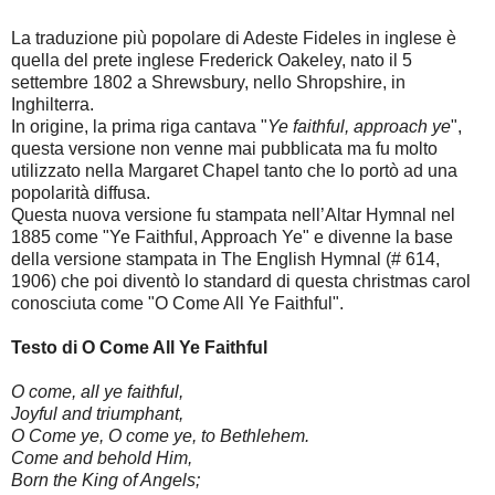
La traduzione più popolare di Adeste Fideles in inglese è
quella del prete inglese Frederick Oakeley, nato il 5
settembre 1802 a Shrewsbury, nello Shropshire, in
Inghilterra.
In origine, la prima riga cantava "
Ye faithful, approach ye
",
questa versione non venne mai pubblicata ma fu molto
utilizzato nella Margaret Chapel tanto che lo portò ad una
popolarità diffusa.
Questa nuova versione fu stampata nell’Altar Hymnal nel
1885 come "Ye Faithful, Approach Ye" e divenne la base
della versione stampata in The English Hymnal (# 614,
1906) che poi diventò lo standard di questa christmas carol
conosciuta come "O Come All Ye Faithful".
Testo di O Come All Ye Faithful
O come, all ye faithful,
Joyful and triumphant,
O Come ye, O come ye, to Bethlehem.
Come and behold Him,
Born the King of Angels;