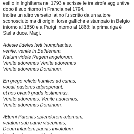
esilio in Inghilterra nel 1793 e scrisse le tre strofe aggiuntive
dopo il suo ritorno in Francia nel 1794.
Inoltre un altro versetto latino fu scritto da un autore
sconosciuto ma di origini forse galliche e stampato in Belgio
intorno al 1850 e a Parigi intorno al 1868; la prima riga è
Stella duce, Magi.
Adeste fideles læti triumphantes,
venite, venite in Bethlehem.
Natum videte Regem angelorum.
Venite adoremus Venite adoremus
Venite adoremus Dominum.
En grege relicto humiles ad cunas,
vocati pastores adproperant,
et nos ovanti gradu festinemus.
Venite adoremus, Venite adoremus,
Venite adoremus Dominum.
Æterni Parentis splendorem æternum,
velatum sub carne videbimus,
Deum infantem pannis involutum.