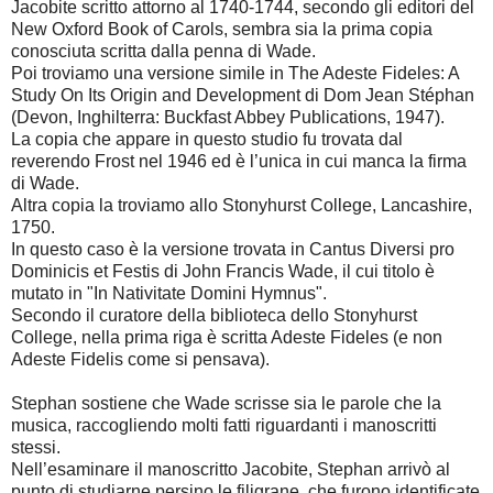
Jacobite scritto attorno al 1740-1744, secondo gli editori del
New Oxford Book of Carols, sembra sia la prima copia
conosciuta scritta dalla penna di Wade.
Poi troviamo una versione simile in The Adeste Fideles: A
Study On Its Origin and Development di Dom Jean Stéphan
(Devon, Inghilterra: Buckfast Abbey Publications, 1947).
La copia che appare in questo studio fu trovata dal
reverendo Frost nel 1946 ed è l’unica in cui manca la firma
di Wade.
Altra copia la troviamo allo Stonyhurst College, Lancashire,
1750.
In questo caso è la versione trovata in Cantus Diversi pro
Dominicis et Festis di John Francis Wade, il cui titolo è
mutato in "In Nativitate Domini Hymnus".
Secondo il curatore della biblioteca dello Stonyhurst
College, nella prima riga è scritta Adeste Fideles (e non
Adeste Fidelis come si pensava).
Stephan sostiene che Wade scrisse sia le parole che la
musica, raccogliendo molti fatti riguardanti i manoscritti
stessi.
Nell’esaminare il manoscritto Jacobite, Stephan arrivò al
punto di studiarne persino le filigrane, che furono identificate