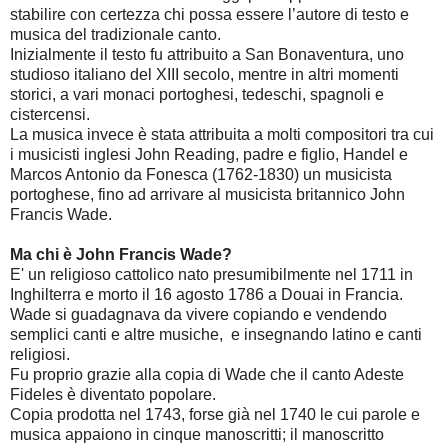
stabilire con certezza chi possa essere l’autore di testo e
musica del tradizionale canto.
Inizialmente il testo fu attribuito a San Bonaventura, uno
studioso italiano del XIII secolo, mentre in altri momenti
storici, a vari monaci portoghesi, tedeschi, spagnoli e
cistercensi.
La musica invece è stata attribuita a molti compositori tra cui
i musicisti inglesi John Reading, padre e figlio, Handel e
Marcos Antonio da Fonesca (1762-1830) un musicista
portoghese, fino ad arrivare al musicista britannico John
Francis Wade.
Ma chi è John Francis Wade?
E' un religioso cattolico nato presumibilmente nel 1711 in
Inghilterra e morto il 16 agosto 1786 a Douai in Francia.
Wade si guadagnava da vivere copiando e vendendo
semplici canti e altre musiche, e insegnando latino e canti
religiosi.
Fu proprio grazie alla copia di Wade che il canto Adeste
Fideles è diventato popolare.
Copia prodotta nel 1743, forse già nel 1740 le cui parole e
musica appaiono in cinque manoscritti; il manoscritto