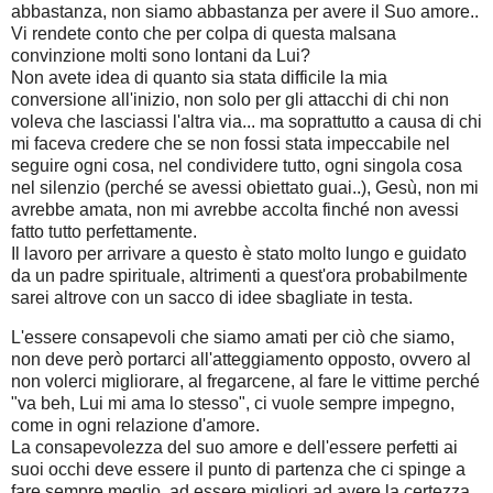
abbastanza, non siamo abbastanza per avere il Suo amore..
Vi rendete conto che per colpa di questa malsana
convinzione molti sono lontani da Lui?
Non avete idea di quanto sia stata difficile la mia
conversione all'inizio, non solo per gli attacchi di chi non
voleva che lasciassi l'altra via... ma soprattutto a causa di chi
mi faceva credere che se non fossi stata impeccabile nel
seguire ogni cosa, nel condividere tutto, ogni singola cosa
nel silenzio (perché se avessi obiettato guai..), Gesù, non mi
avrebbe amata, non mi avrebbe accolta finché non avessi
fatto tutto perfettamente.
Il lavoro per arrivare a questo è stato molto lungo e guidato
da un padre spirituale, altrimenti a quest'ora probabilmente
sarei altrove con un sacco di idee sbagliate in testa.
L'essere consapevoli che siamo amati per ciò che siamo,
non deve però portarci all'atteggiamento opposto, ovvero al
non volerci migliorare, al fregarcene, al fare le vittime perché
"va beh, Lui mi ama lo stesso", ci vuole sempre impegno,
come in ogni relazione d'amore.
La consapevolezza del suo amore e dell'essere perfetti ai
suoi occhi deve essere il punto di partenza che ci spinge a
fare sempre meglio, ad essere migliori ad avere la certezza