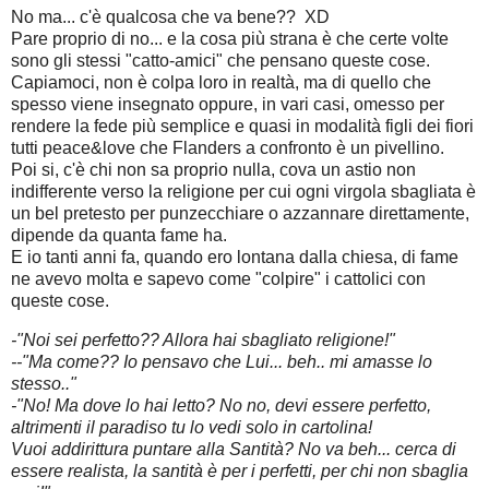
No ma... c'è qualcosa che va bene?? XD
Pare proprio di no... e la cosa più strana è che certe volte
sono gli stessi "catto-amici" che pensano queste cose.
Capiamoci, non è colpa loro in realtà, ma di quello che
spesso viene insegnato oppure, in vari casi, omesso per
rendere la fede più semplice e quasi in modalità figli dei fiori
tutti peace&love che Flanders a confronto è un pivellino.
Poi si, c'è chi non sa proprio nulla, cova un astio non
indifferente verso la religione per cui ogni virgola sbagliata è
un bel pretesto per punzecchiare o azzannare direttamente,
dipende da quanta fame ha.
E io tanti anni fa, quando ero lontana dalla chiesa, di fame
ne avevo molta e sapevo come "colpire" i cattolici con
queste cose.
-"Noi sei perfetto?? Allora hai sbagliato religione!"
--"Ma come?? Io pensavo che Lui... beh.. mi amasse lo
stesso.."
-"No! Ma dove lo hai letto? No no, devi essere perfetto,
altrimenti il paradiso tu lo vedi solo in cartolina!
Vuoi addirittura puntare alla Santità? No va beh... cerca di
essere realista, la santità è per i perfetti, per chi non sbaglia