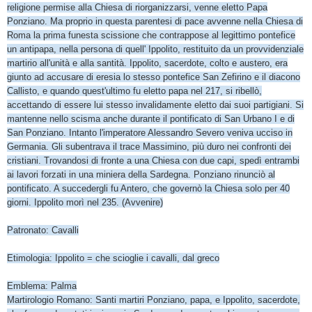
religione permise alla Chiesa di riorganizzarsi, venne eletto Papa
Ponziano. Ma proprio in questa parentesi di pace avvenne nella Chiesa di
Roma la prima funesta scissione che contrappose al legittimo pontefice
un antipapa, nella persona di quell' Ippolito, restituito da un provvidenziale
martirio all'unità e alla santità. Ippolito, sacerdote, colto e austero, era
giunto ad accusare di eresia lo stesso pontefice San Zefirino e il diacono
Callisto, e quando quest'ultimo fu eletto papa nel 217, si ribellò,
accettando di essere lui stesso invalidamente eletto dai suoi partigiani. Si
mantenne nello scisma anche durante il pontificato di San Urbano I e di
San Ponziano. Intanto l'imperatore Alessandro Severo veniva ucciso in
Germania. Gli subentrava il trace Massimino, più duro nei confronti dei
cristiani. Trovandosi di fronte a una Chiesa con due capi, spedì entrambi
ai lavori forzati in una miniera della Sardegna. Ponziano rinunciò al
pontificato. A succedergli fu Antero, che governò la Chiesa solo per 40
giorni. Ippolito morì nel 235. (Avvenire)
Patronato: Cavalli
Etimologia: Ippolito = che scioglie i cavalli, dal greco
Emblema: Palma
Martirologio Romano: Santi martiri Ponziano, papa, e Ippolito, sacerdote,