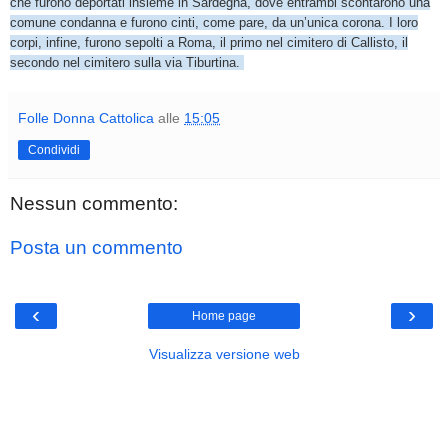
che furono deportati insieme in Sardegna, dove entrambi scontarono una
comune condanna e furono cinti, come pare, da un’unica corona. I loro
corpi, infine, furono sepolti a Roma, il primo nel cimitero di Callisto, il
secondo nel cimitero sulla via Tiburtina.
Folle Donna Cattolica
alle
15:05
Condividi
Nessun commento:
Posta un commento
‹
›
Home page
Visualizza versione web