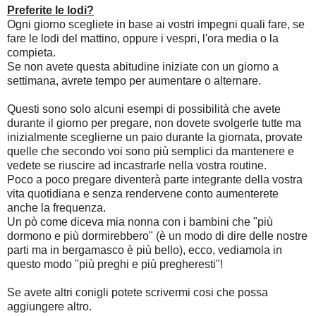
Preferite le lodi?
Ogni giorno scegliete in base ai vostri impegni quali fare, se
fare le lodi del mattino, oppure i vespri, l'ora media o la
compieta.
Se non avete questa abitudine iniziate con un giorno a
settimana, avrete tempo per aumentare o alternare.
Questi sono solo alcuni esempi di possibilità che avete
durante il giorno per pregare, non dovete svolgerle tutte ma
inizialmente sceglierne un paio durante la giornata, provate
quelle che secondo voi sono più semplici da mantenere e
vedete se riuscire ad incastrarle nella vostra routine.
Poco a poco pregare diventerà parte integrante della vostra
vita quotidiana e senza rendervene conto aumenterete
anche la frequenza.
Un pò come diceva mia nonna con i bambini che "più
dormono e più dormirebbero" (è un modo di dire delle nostre
parti ma in bergamasco è più bello), ecco, vediamola in
questo modo "più preghi e più pregheresti"!
Se avete altri conigli potete scrivermi cosi che possa
aggiungere altro.