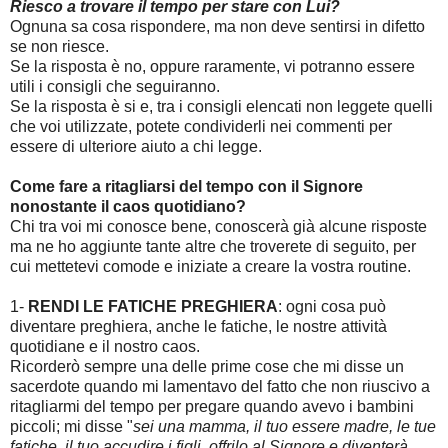
Riesco a trovare il tempo per stare con Lui?
Ognuna sa cosa rispondere, ma non deve sentirsi in difetto
se non riesce.
Se la risposta è no, oppure raramente, vi potranno essere
utili i consigli che seguiranno.
Se la risposta è si e, tra i consigli elencati non leggete quelli
che voi utilizzate, potete condividerli nei commenti per
essere di ulteriore aiuto a chi legge.
Come fare a ritagliarsi del tempo con il Signore
nonostante il caos quotidiano?
Chi tra voi mi conosce bene, conoscerà già alcune risposte
ma ne ho aggiunte tante altre che troverete di seguito, per
cui mettetevi comode e iniziate a creare la vostra routine.
1-
RENDI LE FATICHE PREGHIERA
: ogni cosa può
diventare preghiera, anche le fatiche, le nostre attività
quotidiane e il nostro caos.
Ricorderò sempre una delle prime cose che mi disse un
sacerdote quando mi lamentavo del fatto che non riuscivo a
ritagliarmi del tempo per pregare quando avevo i bambini
piccoli; mi disse "
sei una mamma, il tuo essere madre, le tue
fatiche, il tuo accudire i figli, offrilo al Signore e diventerà