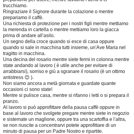
trucchiamo.
Ringraziare il Signore durante la colazione o mentre
prepariamo il caffè.
Una richiesta di protezione per i nostri figli mentre mettiamo
la merenda in cartella o mentre mettiamo loro la giacca
prima di andare all'asilo.
Un segno della croce quando si esce di casa oppure
quando si sale in macchina tutti insieme, un'Ave Maria nel
tragitto in macchina.
Una decina del rosario mentre siete fermi in colonna mentre
state andando al lavoro ( è utile anche per evitare di
arrabbiarsi), sorriso e giù a sgranare il rosario (è un ottimo
antistress 😊 ).
Non siamo ancora a metà giornata e guardate quante
occasioni ci sono state!
Mentre si pulisce casa, mentre si rifanno i letti o si prepara il
pranzo.
Al lavoro si può approfittare della pausa caffè oppure in
base al lavoro che svolgete pregare mentre siete in negozio
e sistemate un maglione, oppure tra una scartoffia e l'altra,
se non riuscite a concentrarvi potete approfittare di un
minuto di pausa per un Padre Nostro e ripartite.