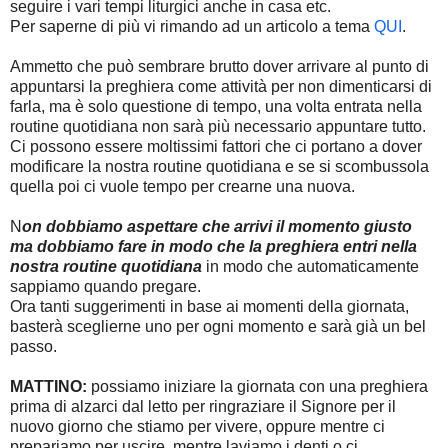
seguire i vari tempi liturgici anche in casa etc.
Per saperne di più vi rimando ad un articolo a tema
QUI
.
Ammetto che può sembrare brutto dover arrivare al punto di
appuntarsi la preghiera come attività per non dimenticarsi di
farla, ma è solo questione di tempo, una volta entrata nella
routine quotidiana non sarà più necessario appuntare tutto.
Ci possono essere moltissimi fattori che ci portano a dover
modificare la nostra routine quotidiana e se si scombussola
quella poi ci vuole tempo per crearne una nuova.
N
on dobbiamo aspettare che arrivi il momento giusto
ma dobbiamo fare in modo che la preghiera entri nella
nostra routine quotidiana
in modo che automaticamente
sappiamo quando pregare.
Ora tanti suggerimenti in base ai momenti della giornata,
basterà sceglierne uno per ogni momento e sarà già un bel
passo.
MATTINO:
possiamo iniziare la giornata con una preghiera
prima di alzarci dal letto per ringraziare il Signore per il
nuovo giorno che stiamo per vivere, oppure mentre ci
prepariamo per uscire, mentre laviamo i denti o ci