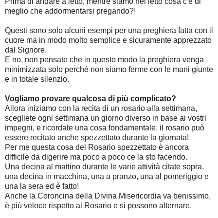
Prima di andare a letto, mentre siamo nel letto cosa c'è di
meglio che addormentarsi pregando?!
Questi sono solo alcuni esempi per una preghiera fatta con il
cuore ma in modo molto semplice e sicuramente apprezzato
dal Signore.
E no, non pensate che in questo modo la preghiera venga
minimizzata solo perché non siamo ferme con le mani giunte
e in totale silenzio.
Vogliamo provare qualcosa di più complicato?
Allora iniziamo con la recita di un rosario alla settimana,
scegliete ogni settimana un giorno diverso in base ai vostri
impegni, e ricordate una cosa fondamentale, il rosario può
essere recitato anche spezzettato durante la giornata!
Per me questa cosa del Rosario spezzettato è ancora
difficile da digerire ma poco a poco ce la sto facendo.
Una decina al mattino durante le varie attività citate sopra,
una decina in macchina, una a pranzo, una al pomeriggio e
una la sera ed è fatto!
Anche la Coroncina della Divina Misericordia va benissimo,
è più veloce rispetto al Rosario e si possono alternare.