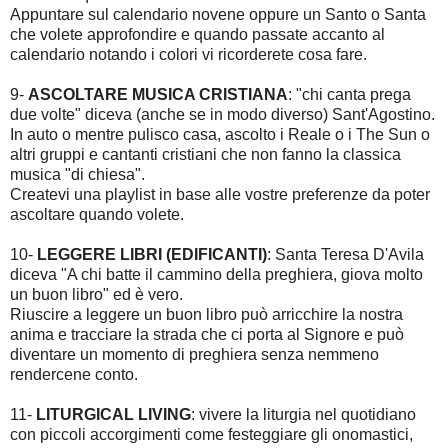
Appuntare sul calendario novene oppure un Santo o Santa
che volete approfondire e quando passate accanto al
calendario notando i colori vi ricorderete cosa fare.
9-
ASCOLTARE MUSICA CRISTIANA
: "chi canta prega
due volte" diceva (anche se in modo diverso) Sant'Agostino.
In auto o mentre pulisco casa, ascolto i Reale o i The Sun o
altri gruppi e cantanti cristiani che non fanno la classica
musica "di chiesa".
Createvi una playlist in base alle vostre preferenze da poter
ascoltare quando volete.
10-
LEGGERE LIBRI (EDIFICANTI)
: Santa Teresa D'Avila
diceva "A chi batte il cammino della preghiera, giova molto
un buon libro" ed è vero.
Riuscire a leggere un buon libro può arricchire la nostra
anima e tracciare la strada che ci porta al Signore e può
diventare un momento di preghiera senza nemmeno
rendercene conto.
11-
LITURGICAL LIVING
: vivere la liturgia nel quotidiano
con piccoli accorgimenti come festeggiare gli onomastici,