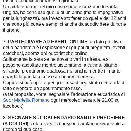
rosario suddiviso durante la giornata.
Un aiuto enorme nel mio caso sono le orazioni di Santa
Brigida, ho concluso quelle di un anno (molto impegnative
per la lunghezza), ora invece sto facendo quelle dei 12 anni
che sono più corte e semplici anche da suddividere durante
il giorno.
7-
PARTECIPARE AD EVENTI ONLINE
: un lato positivo
della pandemia è l'esplosione di gruppi di preghiera, eventi,
catechesi, adorazioni eucaristiche online.
Solitamente la sera se ne trovano vari in diretta, e si
possono ascoltare mentre sistemiamo la cucina, stiamo
stirando, prepariamo qualcosa ma anche mentre il marito
guarda la partita alla tv e a noi non interessa.
Oppure si può optare per qualcosa di registrato cercando di
farlo diventare un appuntamento fisso.
(a tal proposito, vorrei segnalare l'adorazione eucaristica di
Suor Mariella Romano
ogni mercoledì sera alle 21.00 su
facebook)
8-
SEGNARE SUL CALENDARIO SANTI E PREGHIERE
(A COLORI)
: colori specifici possono aiutare visivamente a
ricordarci qualcosa.