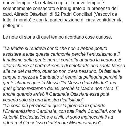
nuovo tempio e la relativa cripta; il nuovo tempio è
solennemente consacrato e inaugurato alla presenza del
card. Alfredo Ottaviani, di 62 Padri Conciliari (Vescovi da
tutto il mondo) e con la partecipazione di circa ventiduemila
pellegrini.
Le note di storia di quel tempo ricordano cose curiose.
"La Madre si rendeva conto che non avrebbe potuto
assistere a tutte queste cerimonie perché l’entusiasmo e il
fanatismo della gente non si controlla quando la vedono. E
allora chiese al padre Arsenio di celebrarle una santa Messa
alle tre del mattino, quando non c’era nessuno. Di fatti alle
cinque e mezza il Santuario si riempì di pellegrini perché la
gente chiama questa Messa "la Messa della Madre", ma
quel giorno restarono delusi perché la Madre non c’era. E
anche quando arrivò il Cardinale Ottaviani essa poté
vederlo solo da una finestra dell’Istituto".
"La cosa più preziosa di questa giornata fu quando
l’Eminentissimo Cardinale, con tutti Padri Conciliari, con le
Autorità Ecclesiastiche e civili, si sono inginocchiati ad
adorare il Crocefisso dell’Amore Misericordioso"
.