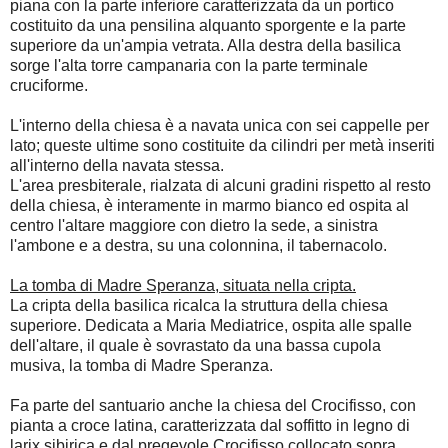
piana con la parte inferiore caratterizzata da un portico
costituito da una pensilina alquanto sporgente e la parte
superiore da un'ampia vetrata. Alla destra della basilica
sorge l'alta torre campanaria con la parte terminale
cruciforme.
L'interno della chiesa è a navata unica con sei cappelle per
lato; queste ultime sono costituite da cilindri per metà inseriti
all'interno della navata stessa.
L'area presbiterale, rialzata di alcuni gradini rispetto al resto
della chiesa, è interamente in marmo bianco ed ospita al
centro l'altare maggiore con dietro la sede, a sinistra
l'ambone e a destra, su una colonnina, il tabernacolo.
La tomba di Madre Speranza, situata nella cripta.
La cripta della basilica ricalca la struttura della chiesa
superiore. Dedicata a Maria Mediatrice, ospita alle spalle
dell'altare, il quale è sovrastato da una bassa cupola
musiva, la tomba di Madre Speranza.
Fa parte del santuario anche la chiesa del Crocifisso, con
pianta a croce latina, caratterizzata dal soffitto in legno di
larix sibirica e dal pregevole Crocifisso collocato sopra