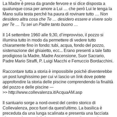
La Madre è presa da grande fervore e si dice disposta a
qualunque cosa per amore a Lui … che però Lui le tenga la
Mano sulla testa perché ha paura di rovinare tutto …
Non
desidero altra cosa che Te … desidero essere e vivere solo
per Te … Tu sei un Padre tanto buono …
Il 14 settembre 1960 alle 9,30, d’improvviso, il pozzo si
illumina tutto in modo da permettere di vedere tutto
chiaramente fino in fondo: tubi, acqua, fondo del pozzo,
sistemazione del ghiaietto, ecc... Erano presenti a tale fatto
prodigioso la Madre, Madre Ascensione, Suor Sacrario,
Padre Mario Straffi, P. Luigi Macchi e Ferruccio Bordacchini.
Raccontare tutta a storia è impossibile poichè diventerebbe
un post lunghissimo per cui vi lascio un link dove potete
approfondire la storia delle piscine comprendendo la finalità
del pozzo e delle piscine ---
>> http://www.collevalenza.it/AcquaAM.asp
Il santuario sorge a nord-ovest del centro storico di
Collevalenza, poco fuori da quest'ultimo. La basilica è
preceduta da una lunga scalinata e presenta una facciata