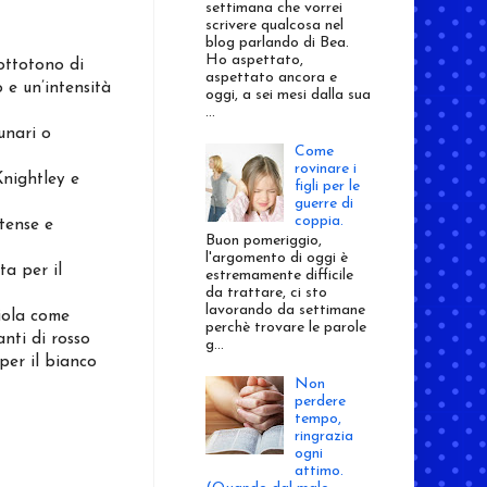
settimana che vorrei
scrivere qualcosa nel
blog parlando di Bea.
Ho aspettato,
ottotono di
aspettato ancora e
 e un’intensità
oggi, a sei mesi dalla sua
...
unari o
Come
rovinare i
Knightley e
figli per le
guerre di
coppia.
tense e
Buon pomeriggio,
l'argomento di oggi è
ta per il
estremamente difficile
da trattare, ci sto
lavorando da settimane
viola come
perchè trovare le parole
anti di rosso
g...
per il bianco
Non
perdere
tempo,
ringrazia
ogni
attimo.