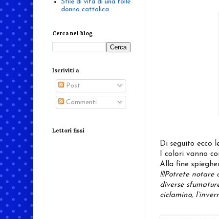
Stile di vita di una folle
donna cattolica.
Cerca nel blog
Iscriviti a
Post
Commenti
Lettori fissi
Di seguito ecco l
I colori vanno co
Alla fine spieghe
!!!Potrete notare 
diverse sfumature
ciclamino, l’invern