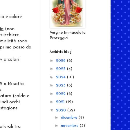
io e colore
ia
(non
Vergine Immacolata
rucchiere.
Proteggici
emplicità sono
l primo passo da
Archivio blog
v a colori
►
2026
(6)
►
2025
(4)
►
2024
(10)
2 o 16 sotto
►
2023
(8)
.
►
2022
(6)
ratura (calda o
►
ndi occhi,
2021
(12)
 stagione
▼
2020
(32)
►
dicembre
(4)
►
novembre
(3)
aturali tra