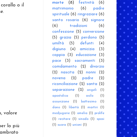
morte
(8)
festività
(6)
 corallo o il
matrimonio
(6)
padre
e.
spirituale
(6)
ringraziare
(6)
santo rosario
(6)
signore
(6)
tradizioni
(6)
confessione
(5)
conversione
(5)
grazia
(5)
perdono
(5)
umiltà
(5)
defunti
(4)
digiuno
(4)
amicizia
(3)
coppia
(3)
educazione
(3)
pace
(3)
sacramenti
(3)
comdamento
(2)
divorzio
(2)
nascita
(2)
nonni
(2)
novena
(2)
padre
(2)
riconciliazione
(2)
santa
(2)
separazione
(2)
angeli
(1)
apostolica
(1)
asilo
(1)
assunzione
(1)
battesimo
(1)
dono
(1)
libertà
(1)
martiri
(1)
, valore
medjugorie
(1)
omelia
(1)
prolife
(1)
recitare
(1)
sinodo
(1)
sposi
(1)
suora
(1)
unioni
(1)
er lo più
e ambrato