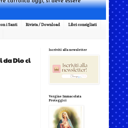
re cattolica oggi, si deve essere
on i Santi
Rivista / Download
Libri consigliati
Iscriviti alla newsletter
 da Dio ci
Vergine Immacolata
Proteggici