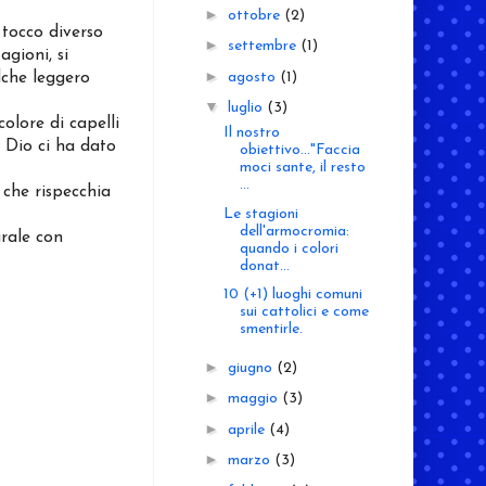
►
ottobre
(2)
 tocco diverso
►
settembre
(1)
agioni, si
►
lche leggero
agosto
(1)
▼
luglio
(3)
colore di capelli
Il nostro
, Dio ci ha dato
obiettivo..."Faccia
moci sante, il resto
...
a che rispecchia
Le stagioni
dell'armocromia:
urale con
quando i colori
donat...
10 (+1) luoghi comuni
sui cattolici e come
smentirle.
►
giugno
(2)
►
maggio
(3)
►
aprile
(4)
►
marzo
(3)