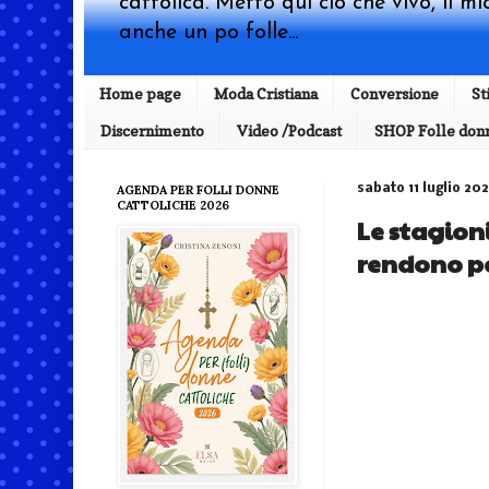
cattolica. Metto qui ciò che vivo, il m
anche un po folle...
Home page
Moda Cristiana
Conversione
St
Discernimento
Video /Podcast
SHOP Folle donn
AGENDA PER FOLLI DONNE
sabato 11 luglio 20
CATTOLICHE 2026
Le stagion
rendono pe