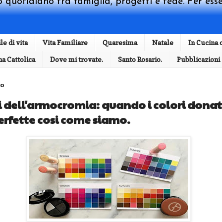
io quotidiano tra famiglia, progetti e fede. Per esse
ile di vita
Vita Familiare
Quaresima
Natale
In Cucina c
a Cattolica
Dove mi trovate.
Santo Rosario.
Pubblicazioni
20
i dell'armocromia: quando i colori donati
rfette cosi come siamo.