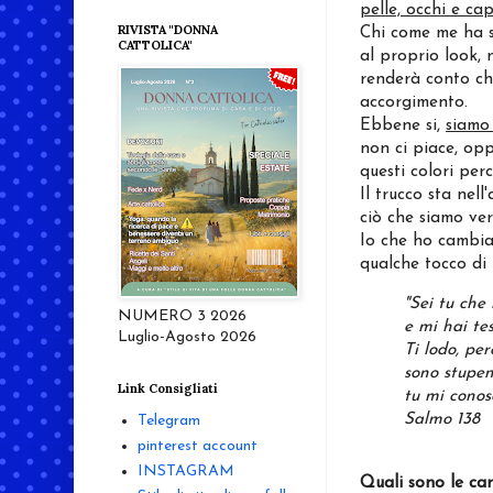
pelle, occhi e cape
RIVISTA "DONNA
Chi come me ha s
CATTOLICA"
al proprio look, 
renderà conto ch
accorgimento.
Ebbene si,
siamo 
non ci piace, opp
questi colori pe
Il trucco sta nell
ciò che siamo ve
Io che ho cambiat
qualche tocco di 
"Sei tu che 
NUMERO 3 2026
e mi hai te
Luglio-Agosto 2026
Ti lodo, pe
sono stupen
Link Consigliati
tu mi conosc
Salmo 138
Telegram
pinterest account
INSTAGRAM
Quali sono le car