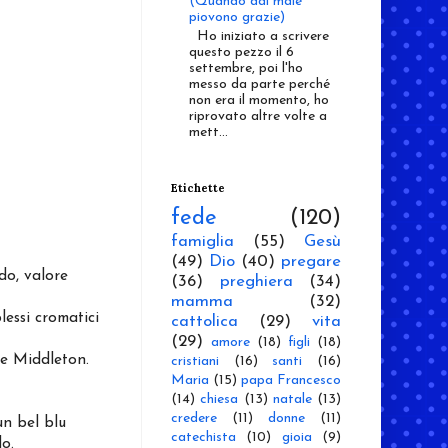
(Quando dal male
piovono grazie)
Ho iniziato a scrivere
questo pezzo il 6
settembre, poi l'ho
messo da parte perché
non era il momento, ho
riprovato altre volte a
mett...
Etichette
fede
(120)
famiglia
(55)
Gesù
(49)
Dio
(40)
pregare
do, valore
(36)
preghiera
(34)
mamma
(32)
lessi cromatici
cattolica
(29)
vita
(29)
amore
(18)
figli
(18)
te Middleton.
cristiani
(16)
santi
(16)
Maria
(15)
papa Francesco
(14)
chiesa
(13)
natale
(13)
credere
(11)
donne
(11)
un bel blu
catechista
(10)
gioia
(9)
lo.