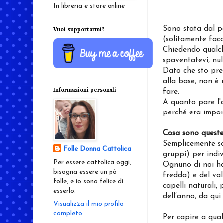
In libreria e store online
Sono stata dal p
Vuoi supportarmi?
(solitamente fac
Chiedendo qualch
spaventatevi, nul
Dato che sto pre
alla base, non è 
Informazioni personali
fare.
A quanto pare l'a
perché era import
Cosa sono queste
Semplicemente son
Folle Donna Cattolica
gruppi) per indiv
Per essere cattolica oggi,
Ognuno di noi ha
bisogna essere un pò
fredda) e del va
folle, e io sono felice di
capelli naturali,
esserlo.
dell’anno, da qui
Visualizza il mio profilo
completo
Per capire a qu