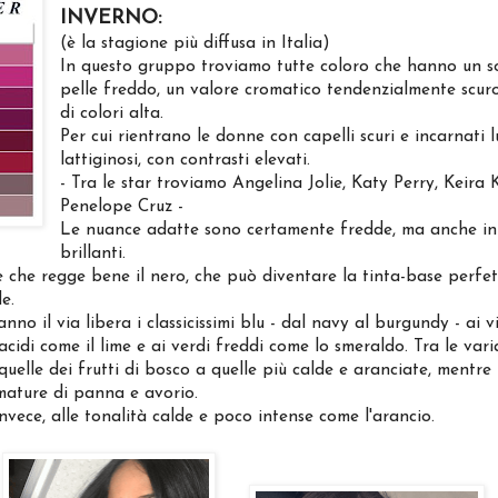
INVERNO:
(è la stagione più diffusa in Italia)
In questo gruppo troviamo tutte coloro che hanno un s
pelle freddo, un valore cromatico tendenzialmente scuro
di colori alta.
Per cui rientrano le donne con capelli scuri e incarnati l
lattiginosi, con contrasti elevati.
- Tra le star troviamo Angelina Jolie, Katy Perry, Keira 
Penelope Cruz -
Le nuance adatte sono certamente fredde, ma anche in
brillanti.
e che regge bene il nero, che può diventare la tinta-base perfet
e.
nno il via libera i classicissimi blu - dal navy al burgundy - ai 
i acidi come il lime e ai verdi freddi come lo smeraldo. Tra le vari
quelle dei frutti di bosco a quelle più calde e aranciate, mentre 
umature di panna e avorio.
nvece, alle tonalità calde e poco intense come l'arancio.