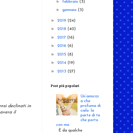
►
febbraio
(3)
►
gennaio
(3)
►
2019
(24)
►
2018
(40)
►
2017
(16)
►
2016
(6)
►
2015
(8)
►
2014
(19)
►
2013
(27)
Post più popolari
Un’amicizi
a che
nsì declinati in
profuma di
cielo: la
avera il
parte di te
che porto
con me.
È da qualche