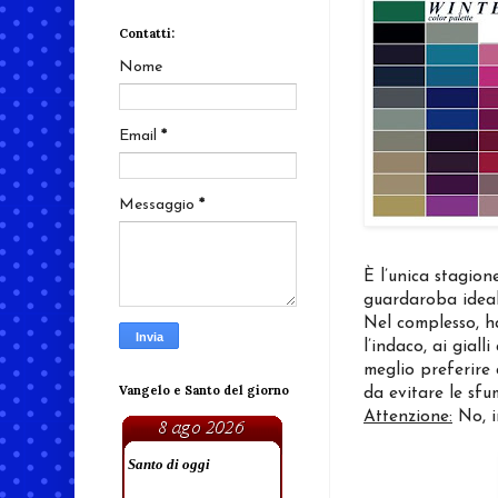
Contatti:
Nome
Email
*
Messaggio
*
È l’unica stagion
guardaroba ideal
Nel complesso, ha
l’indaco, ai giall
meglio preferire 
Vangelo e Santo del giorno
da evitare le sf
Attenzione:
No, i
Santo di oggi