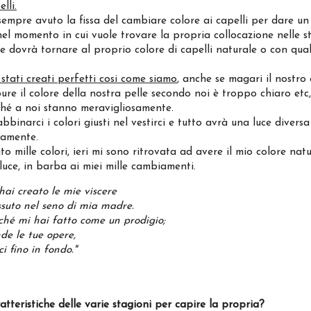
lli.
empre avuto la fissa del cambiare colore ai capelli per dare un
nel momento in cui vuole trovare la propria collocazione nelle st
e dovrà tornare al proprio colore di capelli naturale o con qua
stati creati perfetti cosi come siamo
, anche se magari il nostro 
ure il colore della nostra pelle secondo noi è troppo chiaro etc
rché a noi stanno meravigliosamente.
'abbinarci i colori giusti nel vestirci e tutto avrà una luce divers
ramente.
o mille colori, ieri mi sono ritrovata ad avere il mio colore nat
luce, in barba ai miei mille cambiamenti.
hai creato le mie viscere
ssuto nel seno di mia madre.
rché mi hai fatto come un prodigio;
de le tue opere,
i fino in fondo."
atteristiche delle varie stagioni per capire la propria?