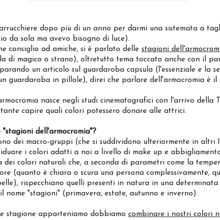
arrucchiere dopo più di un anno per darmi una sistemata a tagl
cio da sola ma avevo bisogno di luce).
e consiglio ad amiche, si è parlato delle
stagioni dell'armocrom
la di magico o strano), oltretutto tema toccato anche con il par
parando un articolo sul guardaroba capsula (l'essenziale e la s
un guardaroba in pillole), direi che parlare dell'armocromia è i
rmocromia nasce negli studi cinematografici con l'arrivo della T
ante capire quali colori potessero donare alle attrici.
 "stagioni dell'armocromia"?
o dei macro-gruppi (che si suddividono ulteriormente in altri 1
iduare i colori adatti a noi a livello di make up e abbigliamento
 dei colori naturali che, a seconda di parametri come la tempe
lore (quanto è chiara o scura una persona complessivamente, qui
 pelle), rispecchiano quelli presenti in natura in una determinata
 il nome "stagioni" (primavera, estate, autunno e inverno).
ale stagione apparteniamo dobbiamo
combinare i nostri colori n