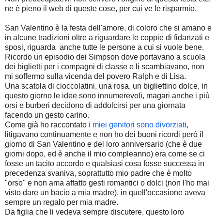
ne è pieno il web di queste cose, per cui ve le risparmio.
San Valentino è la festa dell'amore, di coloro che si amano e
in alcune tradizioni oltre a riguardare le coppie di fidanzati e
sposi, riguarda anche tutte le persone a cui si vuole bene.
Ricordo un episodio dei Simpson dove portavano a scuola
dei biglietti per i compagni di classe e li scambiavano, non
mi soffermo sulla vicenda del povero Ralph e di Lisa.
Una scatola di cioccolatini, una rosa, un bigliettino dolce, in
questo giorno le idee sono innumerevoli, magari anche i più
orsi e burberi decidono di addolcirsi per una giornata
facendo un gesto carino.
Come già ho raccontato
i miei genitori sono divorziati
,
litigavano continuamente e non ho dei buoni ricordi però il
giorno di San Valentino e del loro anniversario (che è due
giorni dopo, ed è anche il mio compleanno) era come se ci
fosse un tacito accordo e qualsiasi cosa fosse successa in
precedenza svaniva, soprattutto mio padre che è molto
"orso" e non ama affatto gesti romantici o dolci (non l'ho mai
visto dare un bacio a mia madre), in quell'occasione aveva
sempre un regalo per mia madre.
Da figlia che li vedeva sempre discutere, questo loro