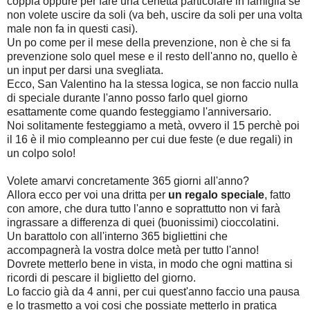
coppia oppure per fare una cenetta particolare in famiglia se
non volete uscire da soli (va beh, uscire da soli per una volta
male non fa in questi casi).
Un po come per il mese della prevenzione, non è che si fa
prevenzione solo quel mese e il resto dell'anno no, quello è
un input per darsi una svegliata.
Ecco, San Valentino ha la stessa logica, se non faccio nulla
di speciale durante l'anno posso farlo quel giorno
esattamente come quando festeggiamo l'anniversario.
Noi solitamente festeggiamo a metà, ovvero il 15 perchè poi
il 16 è il mio compleanno per cui due feste (e due regali) in
un colpo solo!
Volete amarvi concretamente 365 giorni all'anno?
Allora ecco per voi una dritta per
un regalo speciale
, fatto
con amore, che dura tutto l'anno e soprattutto non vi farà
ingrassare a differenza di quei (buonissimi) cioccolatini.
Un barattolo con all'interno 365 bigliettini che
accompagnerà la vostra dolce metà per tutto l'anno!
Dovrete metterlo bene in vista, in modo che ogni mattina si
ricordi di pescare il biglietto del giorno.
Lo faccio già da 4 anni, per cui quest'anno faccio una pausa
e lo trasmetto a voi cosi che possiate metterlo in pratica