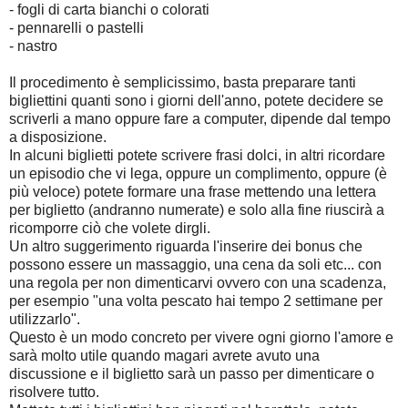
- fogli di carta bianchi o colorati
- pennarelli o pastelli
- nastro
Il procedimento è semplicissimo, basta preparare tanti
bigliettini quanti sono i giorni dell'anno, potete decidere se
scriverli a mano oppure fare a computer, dipende dal tempo
a disposizione.
In alcuni biglietti potete scrivere frasi dolci, in altri ricordare
un episodio che vi lega, oppure un complimento, oppure (è
più veloce) potete formare una frase mettendo una lettera
per biglietto (andranno numerate) e solo alla fine riuscirà a
ricomporre ciò che volete dirgli.
Un altro suggerimento riguarda l'inserire dei bonus che
possono essere un massaggio, una cena da soli etc... con
una regola per non dimenticarvi ovvero con una scadenza,
per esempio "una volta pescato hai tempo 2 settimane per
utilizzarlo".
Questo è un modo concreto per vivere ogni giorno l'amore e
sarà molto utile quando magari avrete avuto una
discussione e il biglietto sarà un passo per dimenticare o
risolvere tutto.