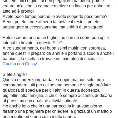
Mettete tutti i bigliettini ben piegati nel barattolo, potete
creare un'etichetta carina e mettere un fiocco per abbellire il
tutto ed è pronto!
Avete poco tempo perchè lo avete scoperto poco prima?
Bene, potete farne almeno la metà e il resto li potete
aggiungere successivamente, ma shhhh è un segreto!
Potete creare anche un bigliettino con un cuore pop up, il
tutorial lo trovate in questo
SITO
.
Altro suggerimento, dei buonissimi muffin con sorpresa,
anche questi li preparo da anni e li portano a scuola anche i
bambini.; la ricetta la trovate nel mio blog di cucina "
In
Cucina con Crissy
".
Siete single?
Questa ricorrenza riguarda le coppie ma non solo, può
comprendere tutti per cui se una persona è single può fare
qualcosa di speciale per gli altri in questa ricorrenza,
bigliettini alla famiglia, a chi ci è sempre accanto, dedicarsi
al prossimo con qualche attività solidale.
Ho anche letto che in una parrocchia in questo giorno
faranno una preghiera per chiedere la grazia di un marito o
una moglie ed è una cosa molto carina.