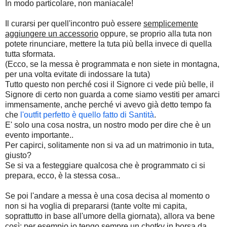
In modo particolare, non maniacale!
Il curarsi per quell'incontro può essere
semplicemente
aggiungere un accessorio
oppure, se proprio alla tuta non
potete rinunciare, mettere la tuta più bella invece di quella
tutta sformata.
(Ecco, se la messa è programmata e non siete in montagna,
per una volta evitate di indossare la tuta)
Tutto questo non perché cosi il Signore ci vede più belle, il
Signore di certo non guarda a come siamo vestiti per amarci
immensamente, anche perché vi avevo già detto tempo fa
che
l'outfit perfetto è quello fatto di Santità
.
E' solo una cosa nostra, un nostro modo per dire che è un
evento importante..
Per capirci, solitamente non si va ad un matrimonio in tuta,
giusto?
Se si va a festeggiare qualcosa che è programmato ci si
prepara, ecco, è la stessa cosa..
Se poi l'andare a messa è una cosa decisa al momento o
non si ha voglia di prepararsi (tante volte mi capita,
soprattutto in base all'umore della giornata), allora va bene
così; per esempio io tengo sempre un chotky in borsa da